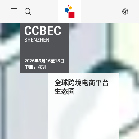
跳
過
搜
ZH
尋
2026年9月16至18日

中国，深圳
全球跨境电商平台
生态圈